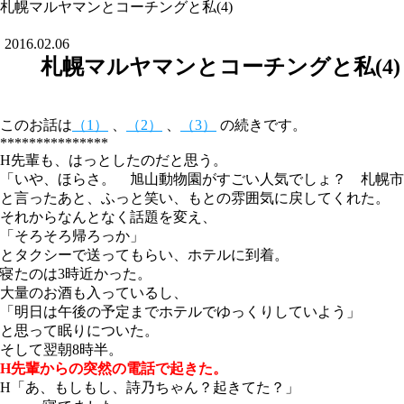
札幌マルヤマンとコーチングと私(4)
2016.02.06
札幌マルヤマンとコーチングと私(4)
このお話は
（1）
、
（2）
、
（3）
の続きです。
***************
H先輩も、はっとしたのだと思う。
「いや、ほらさ。 旭山動物園がすごい人気でしょ？ 札幌市
と言ったあと、ふっと笑い、もとの雰囲気に戻してくれた。
それからなんとなく話題を変え、
「そろそろ帰ろっか」
とタクシーで送ってもらい、ホテルに到着。
寝たのは3時近かった。
大量のお酒も入っているし、
「明日は午後の予定までホテルでゆっくりしていよう」
と思って眠りについた。
そして翌朝8時半。
H先輩からの突然の電話で起きた。
H「あ、もしもし、詩乃ちゃん？起きてた？」