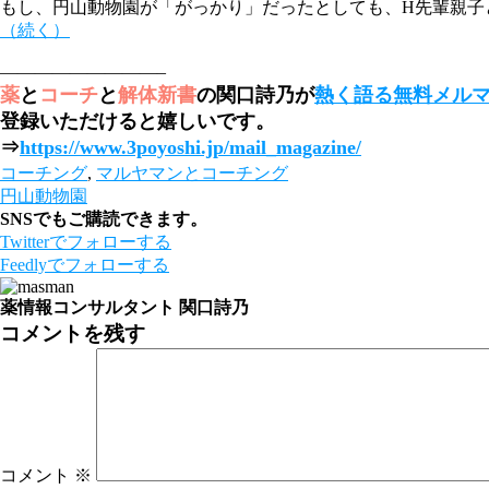
もし、円山動物園が「がっかり」だったとしても、H先輩親子
（続く）
—————————–
薬
と
コーチ
と
解体新書
の関口詩乃が
熱く語る無料メル
登録いただけると嬉しいです。
⇒
https://www.3poyoshi.jp/mail_magazine/
コーチング
,
マルヤマンとコーチング
円山動物園
SNSでもご購読できます。
Twitter
でフォローする
Feedly
でフォローする
薬情報コンサルタント 関口詩乃
コメントを残す
コメント
※