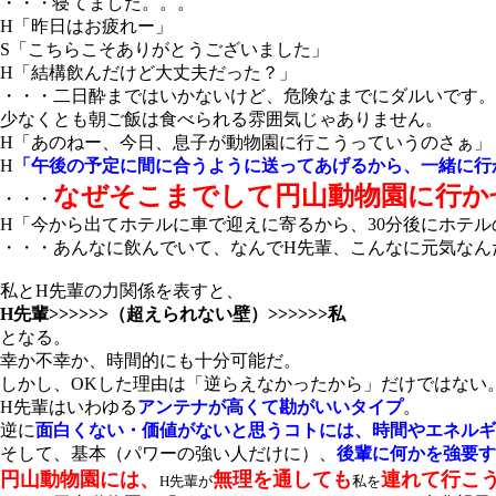
・・・寝てました。。。
H「昨日はお疲れー」
S「こちらこそありがとうございました」
H「結構飲んだけど大丈夫だった？」
・・・二日酔まではいかないけど、危険なまでにダルいです。
少なくとも朝ご飯は食べられる雰囲気じゃありません。
H「あのねー、今日、息子が動物園に行こうっていうのさぁ」
H
「午後の予定に間に合うように送ってあげるから、一緒に行
なぜそこまでして円山動物園に行か
・・・
H「今から出てホテルに車で迎えに寄るから、30分後にホテ
・・・あんなに飲んでいて、なんでH先輩、こんなに元気なん
私とH先輩の力関係を表すと、
H先輩>>>>>>（超えられない壁）>>>>>>私
となる。
幸か不幸か、時間的にも十分可能だ。
しかし、OKした理由は「逆らえなかったから」だけではない
H先輩はいわゆる
アンテナが高くて勘がいいタイプ
。
逆に
面白くない・価値がないと思うコトには、時間やエネルギ
そして、基本（パワーの強い人だけに）、
後輩に何かを強要す
円山動物園には、
無理を通しても
連れて行こ
H先輩が
私を