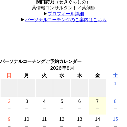
関口詩乃
（せきぐちしの）
薬情報コンサルタント／薬剤師
▶︎
プロフィール詳細
▶︎
パーソナルコーチングのご案内はこちら
パーソナルコーチングご予約カレンダー
2026年8月
日
月
火
水
木
金
土
1
－
2
3
4
5
6
7
8
－
－
－
－
－
－
－
9
10
11
12
13
14
15
－
－
－
－
－
－
－