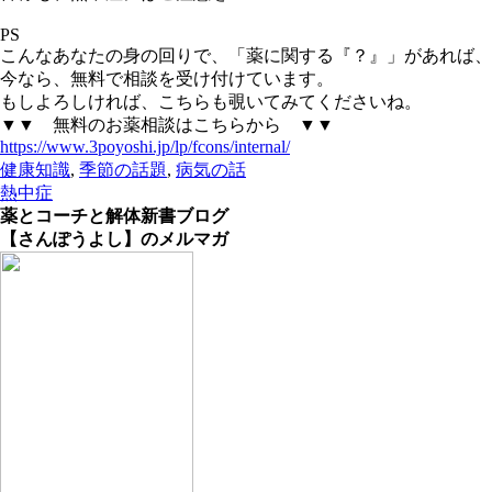
PS
こんなあなたの身の回りで、「薬に関する『？』」があれば、
今なら、無料で相談を受け付けています。
もしよろしければ、こちらも覗いてみてくださいね。
▼▼ 無料のお薬相談はこちらから ▼▼
https://www.3poyoshi.jp/lp/fcons/internal/
健康知識
,
季節の話題
,
病気の話
熱中症
薬とコーチと解体新書ブログ
【さんぽうよし】のメルマガ