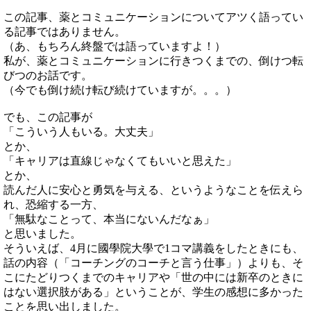
この記事、薬とコミュニケーションについてアツく語ってい
る記事ではありません。
（あ、もちろん終盤では語っていますよ！）
私が、薬とコミュニケーションに行きつくまでの、倒けつ転
びつのお話です。
（今でも倒け続け転び続けていますが。。。）
でも、この記事が
「こういう人もいる。大丈夫」
とか、
「キャリアは直線じゃなくてもいいと思えた」
とか、
読んだ人に安心と勇気を与える、というようなことを伝えら
れ、恐縮する一方、
「無駄なことって、本当にないんだなぁ」
と思いました。
そういえば、4月に國學院大學で1コマ講義をしたときにも、
話の内容（「コーチングのコーチと言う仕事」）よりも、そ
こにたどりつくまでのキャリアや「世の中には新卒のときに
はない選択肢がある」ということが、学生の感想に多かった
ことを思い出しました。