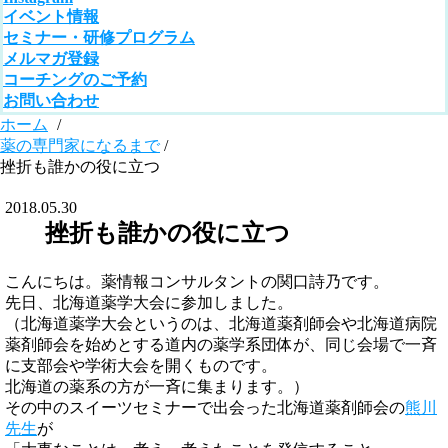
イベント情報
セミナー・研修プログラム
メルマガ登録
コーチングのご予約
お問い合わせ
ホーム
/
薬の専門家になるまで
/
挫折も誰かの役に立つ
2018.05.30
挫折も誰かの役に立つ
こんにちは。薬情報コンサルタントの関口詩乃です。
先日、北海道薬学大会に参加しました。
（北海道薬学大会というのは、北海道薬剤師会や北海道病院
薬剤師会を始めとする道内の薬学系団体が、同じ会場で一斉
に支部会や学術大会を開くものです。
北海道の薬系の方が一斉に集まります。）
その中のスイーツセミナーで出会った北海道薬剤師会の
熊川
先生
が