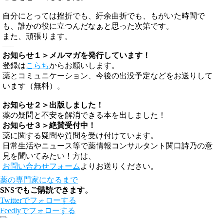
自分にとっては挫折でも、紆余曲折でも、もがいた時間で
も、誰かの役に立つんだなぁと思った次第です。
また、頑張ります。
—–
お知らせ１＞メルマガを発行しています！
登録は
こらち
からお願いします。
薬とコミュニケーション、今後の出没予定などをお送りして
います（無料）。
お知らせ２＞出版しました！
薬の疑問と不安を解消できる本を出しました！
お知らせ３＞絶賛受付中！
薬に関する疑問や質問を受け付けています。
日常生活やニュース等で薬情報コンサルタント関口詩乃の意
見を聞いてみたい！方は、
お問い合わせフォーム
よりお送りください。
薬の専門家になるまで
SNSでもご購読できます。
Twitter
でフォローする
Feedly
でフォローする