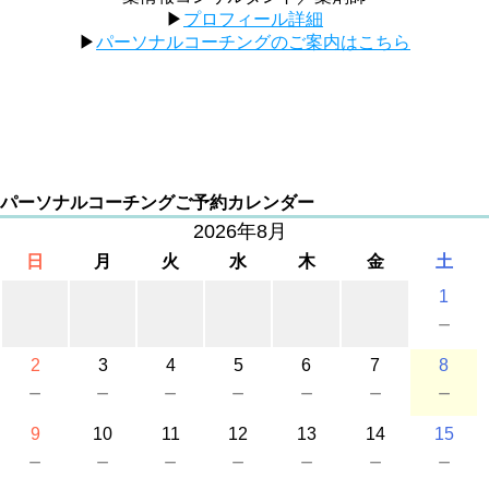
▶︎
プロフィール詳細
▶︎
パーソナルコーチングのご案内はこちら
パーソナルコーチングご予約カレンダー
2026年8月
日
月
火
水
木
金
土
1
－
2
3
4
5
6
7
8
－
－
－
－
－
－
－
9
10
11
12
13
14
15
－
－
－
－
－
－
－