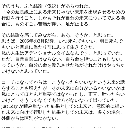
そのうち、ふと結論（仮説）があらわれた。
「今の延長線上にある未来じゃない未来を出現させるための
行動を行うこと、しかもそれが自分の未来についてである場
合に、ものすごい苦痛が伴い、足が止まる」
その結論を感じてみながら、ああ、そうか、と思った。
思えば、2006年の3月以降、いつ死んでもいい、明日死んで
もいいと普通に当たり前に思って生きてきた。
私の人生はアディショナルタイムなんです、と思っていた。
ただ、自暴自棄にはならない、自ら命を絶つこともしない。
っていうか、自分の命を優先させた私がそれだけはやっちゃ
いけないと思っていた。
コーチになってからは、こうなったらいいなという未来の話
をすることも増えたが、その未来に自分がいるかいないかは
私にとってほとんど重要ではなかったし、正直、叶ったらい
いけど、そうじゃなくても仕方がないなって思っていた。
just 1day が積み重なった結果としての未来と、意図的に描い
た未来に向けて行動した結果としての未来は、多くの場合、
外側からは区別がつかない。