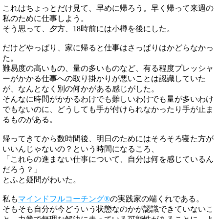
これはちょっとだけ見て、早めに帰ろう。早く帰って来週の
私のために仕事しよう。
そう思って、夕方、18時前には小樽を後にした。
だけどやっぱり、家に帰ると仕事はさっぱりはかどらなかっ
た。
難易度の高いもの、量の多いものなど、有る程度プレッシャ
ーがかかる仕事への取り掛かりが悪いことは認識していた
が、なんとなく別の何かがある感じがした。
そんなに時間がかかるわけでも難しいわけでも量が多いわけ
でもないのに、どうしても手が付けられなかったり手が止ま
るものがある。
帰ってきてから数時間後、明日のためにはそろそろ寝た方が
いいんじゃないの？という時間になるころ、
「これらの進まない仕事について、自分は何を感じているん
だろう？」
とふと疑問がわいた。
私も
マインドフルコーチング®
の実践家の端くれである。
そもそも自分が今どういう状態なのかが認識できていないこ