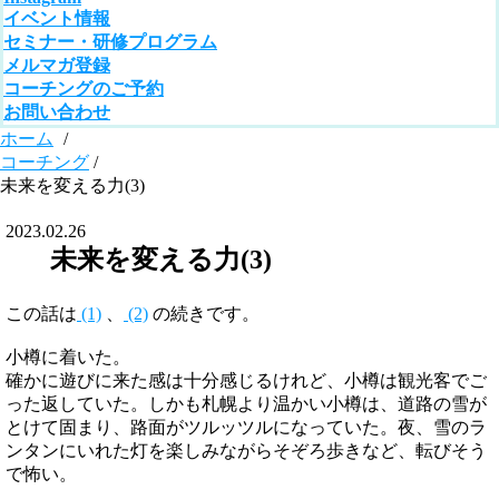
イベント情報
セミナー・研修プログラム
メルマガ登録
コーチングのご予約
お問い合わせ
ホーム
/
コーチング
/
未来を変える力(3)
2023.02.26
未来を変える力(3)
この話は
(1)
、
(2)
の続きです。
小樽に着いた。
確かに遊びに来た感は十分感じるけれど、小樽は観光客でご
った返していた。しかも札幌より温かい小樽は、道路の雪が
とけて固まり、路面がツルッツルになっていた。夜、雪のラ
ンタンにいれた灯を楽しみながらそぞろ歩きなど、転びそう
で怖い。