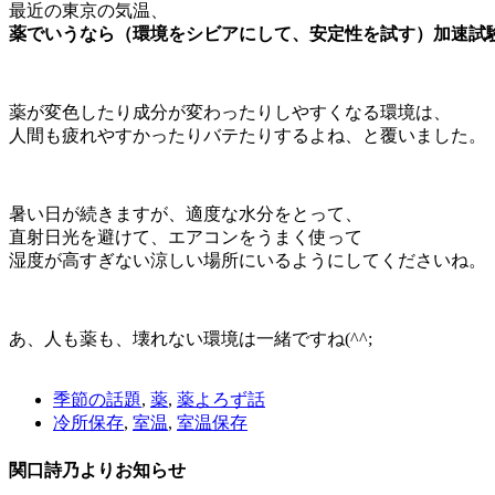
最近の東京の気温、
薬でいうなら（環境をシビアにして、安定性を試す）加速試
薬が変色したり成分が変わったりしやすくなる環境は、
人間も疲れやすかったりバテたりするよね、と覆いました。
暑い日が続きますが、適度な水分をとって、
直射日光を避けて、エアコンをうまく使って
湿度が高すぎない涼しい場所にいるようにしてくださいね。
あ、人も薬も、壊れない環境は一緒ですね(^^;
季節の話題
,
薬
,
薬よろず話
冷所保存
,
室温
,
室温保存
関口詩乃よりお知らせ