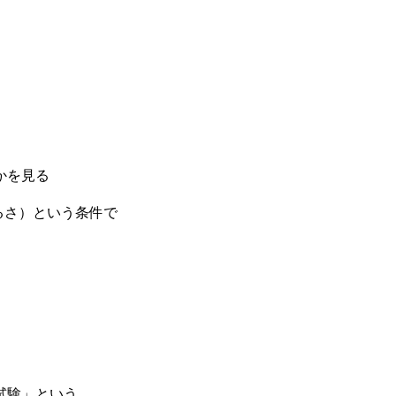
かを見る
るさ）という条件で
試験」という、