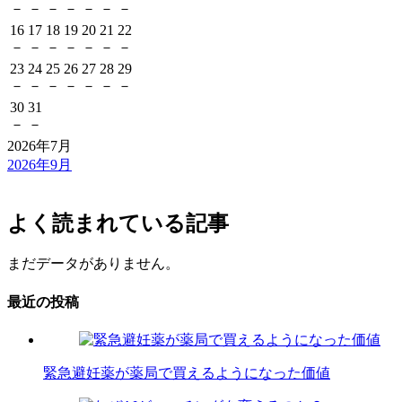
－
－
－
－
－
－
－
16
17
18
19
20
21
22
－
－
－
－
－
－
－
23
24
25
26
27
28
29
－
－
－
－
－
－
－
30
31
－
－
2026年7月
2026年9月
よく読まれている記事
まだデータがありません。
最近の投稿
緊急避妊薬が薬局で買えるようになった価値