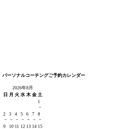
パーソナルコーチングご予約カレンダー
2026年8月
日
月
火
水
木
金
土
1
－
2
3
4
5
6
7
8
－
－
－
－
－
－
－
9
10
11
12
13
14
15