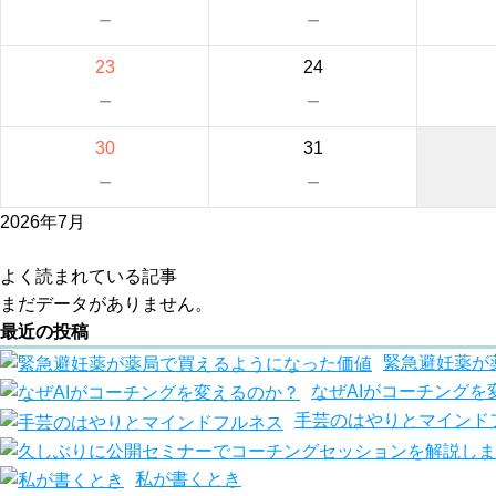
－
－
23
24
－
－
30
31
－
－
2026年7月
よく読まれている記事
まだデータがありません。
最近の投稿
緊急避妊薬が
なぜAIがコーチングを
手芸のはやりとマインド
私が書くとき