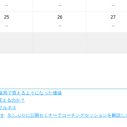
－
－
－
25
26
27
－
－
－
薬局で買えるようになった価値
変えるのか？
フルネス
久しぶりに公開セミナーでコーチングセッションを解説し