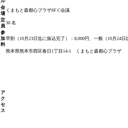
ル
会
くまもと森都心プラザ6F C会議
場
定
30 名
員
参
加
早割（10月23日迄に振込完了）：8,000円、一般（10月24日以
料
熊本県熊本市西区春日1丁目14-1 くまもと森都心プラザ
ア
ク
セ
ス