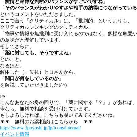
「
愛情と冷静な判断のバランスがすごいですね
」
「
そのバランスがわかりやすさや相手の納得につながっている
というコメントをいただきました。
ここで言う「クリティカル」は、「批判的」というよりも、
クリティカルシンキングのクリティカル、
「物事や情報を無批判に受け入れるのではなく、多様な角度か
の意味だと理解しています。
そしてさらに、
「
薬に対しても、そうですよね
」
とのこと。
なるほど。
解体した（←失礼）ヒロさんから、
「
関口が何をしているのか
」
を解説していただきました(^^)
PS
こんなあなたの身の回りで、「薬に関する『？』」があれば、
今なら、無料で相談を受け付けています。
もしよろしければ、こちらも覗いてみてくださいね。
▼▼ 無料のお薬相談はこちらから ▼▼
https://www.3poyoshi.jp/lp/fcons/internal/
イベント情報