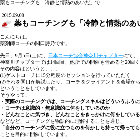
薬もコーチングも「冷静と情熱のあいだ」で
2015.09.08
薬もコーチングも「冷静と情熱のあ
こんにちは。
薬剤師コーチの関口詩乃です。
先日、9月5日(土)に、
日本コーチ協会神奈川チャプター
にて、
神奈川チャプターでは14回目、他所での開催も含めると20回
その内容はというと、、、
(1)ゲストコーチに15分程度のセッションを行っていただく
(2)それを関口が解説したり、コーチ＆クライアント＆会場か
ということをしています。
そうやって、
・
実際のコーチングでは、コーチングスキルはどういうふうに
・
コーチは意識的・無意識的に何をしているのか
・
どんなことに気づき、どんなことをきっかけに何をしている
などなど、コーチングを物語的に理解することを通じ、
「
自分のコーチングに役に立つものを何かしら持って帰っても
ことを目的に開催しています。