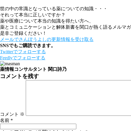
世の中の常識となっている薬についての知識・・・
それって本当に正しいですか？
薬や医療について本当の知識を得たい方へ、
薬とコミュニケーションと解体新書を関口が熱く語るメルマガ
是非ご登録ください！
メールでさんぽうよしの更新情報を受け取る
SNSでもご購読できます。
Twitter
でフォローする
Feedly
でフォローする
薬情報コンサルタント 関口詩乃
コメントを残す
コメント
※
名前
*