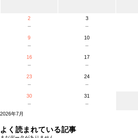
2
3
－
－
9
10
－
－
16
17
－
－
23
24
－
－
30
31
－
－
2026年7月
よく読まれている記事
まだデータがありません。