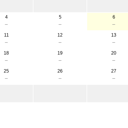
4
5
6
－
－
－
11
12
13
－
－
－
18
19
20
－
－
－
25
26
27
－
－
－