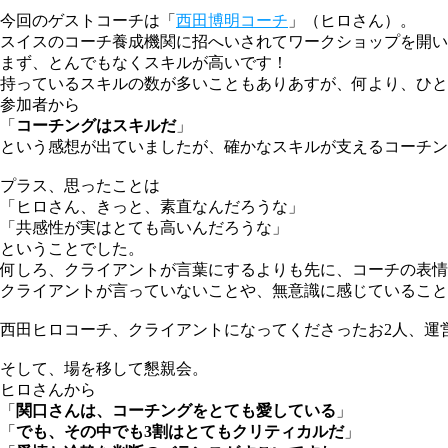
今回のゲストコーチは「
西田博明コーチ
」（ヒロさん）。
スイスのコーチ養成機関に招へいされてワークショップを開い
まず、とんでもなくスキルが高いです！
持っているスキルの数が多いこともありあすが、何より、ひと
参加者から
「
コーチングはスキルだ
」
という感想が出ていましたが、確かなスキルが支えるコーチン
プラス、思ったことは
「ヒロさん、きっと、素直なんだろうな」
「共感性が実はとても高いんだろうな」
ということでした。
何しろ、クライアントが言葉にするよりも先に、コーチの表情
クライアントが言っていないことや、無意識に感じていること
西田ヒロコーチ、クライアントになってくださったお2人、運
そして、場を移して懇親会。
ヒロさんから
「
関口さんは、コーチングをとても愛している
」
「
でも、その中でも3割はとてもクリティカルだ
」