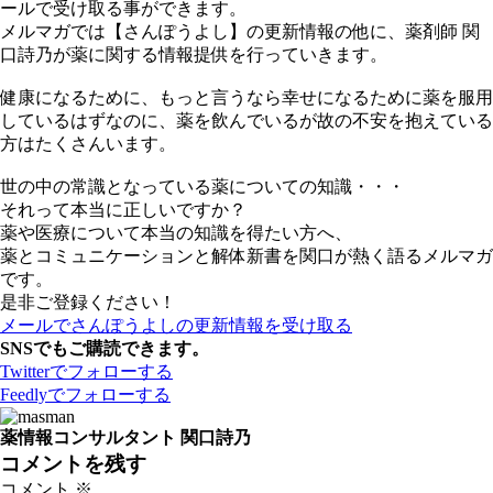
ールで受け取る事ができます。
メルマガでは【さんぽうよし】の更新情報の他に、薬剤師 関
口詩乃が薬に関する情報提供を行っていきます。
健康になるために、もっと言うなら幸せになるために薬を服用
しているはずなのに、薬を飲んでいるが故の不安を抱えている
方はたくさんいます。
世の中の常識となっている薬についての知識・・・
それって本当に正しいですか？
薬や医療について本当の知識を得たい方へ、
薬とコミュニケーションと解体新書を関口が熱く語るメルマガ
です。
是非ご登録ください！
メールでさんぽうよしの更新情報を受け取る
SNSでもご購読できます。
Twitter
でフォローする
Feedly
でフォローする
薬情報コンサルタント 関口詩乃
コメントを残す
コメント
※