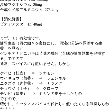
炭酸マグネシウム 26mg
合成ケイ酸アルミニウム 273.4mg
【消化酵素】
ビオヂアスターゼ 40mg
まず、１）有効性です。
健胃生薬（胃の働きを良好にし、 胃液の分泌を調整する生
薬）を見ると、
ゲンチアナとニガキは苦味の成分（苦味が健胃効果を発揮す
る）ですので、
通常、スパイスには使いません。しかし、
ケイヒ（桂皮） ⇒ シナモン
ウイキョウ（茴香） ⇒ フェンネル
ニクズク（肉荳蔲） ⇒ ナツメグ
チョウジ（丁子） ⇒ クローブ
チンピ（陳皮） ⇒ ミカンの皮を干したもの
ですので、
確かに、ミックススパイスの代わりに使いたくなる気持ちもわ
かります。