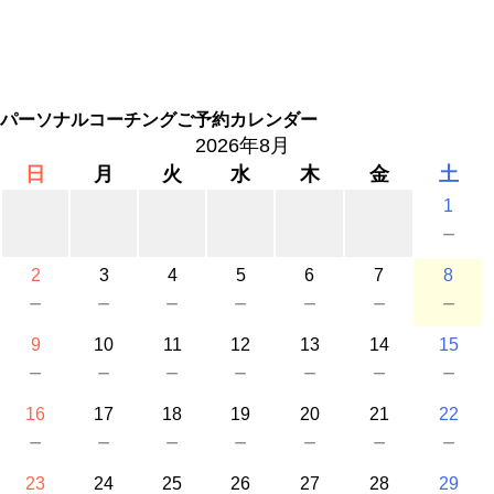
パーソナルコーチングご予約カレンダー
2026年8月
日
月
火
水
木
金
土
1
－
2
3
4
5
6
7
8
－
－
－
－
－
－
－
9
10
11
12
13
14
15
－
－
－
－
－
－
－
16
17
18
19
20
21
22
－
－
－
－
－
－
－
23
24
25
26
27
28
29