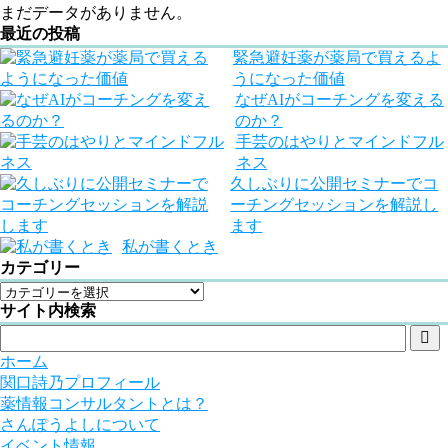
まだデータがありません。
最近の投稿
緊急避妊薬が薬局で買えるよ
うになった価値
なぜAIがコーチングを変える
のか？
手芸のはやりとマインドフル
ネス
久しぶりに公開セミナーでコ
ーチングセッションを解説し
ます
私が書くとき
カテゴリー
サイト内検索

ホーム
関口詩乃プロフィール
薬情報コンサルタントとは？
さんぽうよしについて
イベント情報