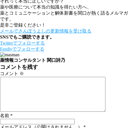
それって本当に正しいですか？
薬や医療について本当の知識を得たい方へ、
薬とコミュニケーションと解体新書を関口が熱く語るメルマガ
です。
是非ご登録ください！
メールでさんぽうよしの更新情報を受け取る
SNSでもご購読できます。
Twitter
でフォローする
Feedly
でフォローする
薬情報コンサルタント 関口詩乃
コメントを残す
コメント
※
名前
*
メールアドレス（公開はされません。）
*