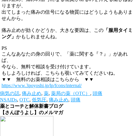
りますが、
出てしまった痛みの信号になる物質にはどうしようもありま
せんから。
痛み止めが効くかどうか、大きな要因は、この
「服用タイミ
ング」
かもしれませんね。
PS
こんなあなたの身の回りで、「薬に関する『？』」があれ
ば、
今なら、無料で相談を受け付けています。
もしよろしければ、こちらも覗いてみてくださいね。
▼▼ 無料のお薬相談はこちらから ▼▼
https://www.3poyoshi.jp/lp/fcons/internal/
病気の話
,
痛み止め
,
薬
,
薬局の薬（OTC）
,
頭痛
NSAIDs
,
OTC
,
低気圧
,
痛み止め
,
頭痛
薬とコーチと解体新書ブログ
【さんぽうよし】のメルマガ