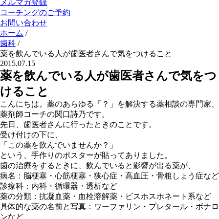
メルマガ登録
コーチングのご予約
お問い合わせ
ホーム
/
歯科
/
薬を飲んでいる人が歯医者さんで気をつけること
2015.07.15
薬を飲んでいる人が歯医者さんで気をつ
けること
こんにちは。薬のあらゆる「？」を解決する薬相談の専門家、
薬剤師コーチの関口詩乃です。
先日、歯医者さんに行ったときのことです。
受け付けの下に、
「この薬を飲んでいませんか？」
という、手作りのポスターが貼ってありました。
歯の治療をするときに、飲んでいると影響が出る薬が、
病名：脳梗塞・心筋梗塞・狭心症・高血圧・骨粗しょう症など
診療科：内科・循環器・透析など
薬の分類：抗凝血薬・血栓溶解薬・ビスホスホネート系など
具体的な薬の名前と写真：ワーファリン・プレタール・ボナロ
ンなど