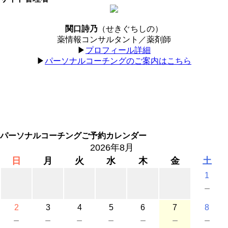
関口詩乃
（せきぐちしの）
薬情報コンサルタント／薬剤師
▶︎
プロフィール詳細
▶︎
パーソナルコーチングのご案内はこちら
パーソナルコーチングご予約カレンダー
2026年8月
日
月
火
水
木
金
土
1
－
2
3
4
5
6
7
8
－
－
－
－
－
－
－