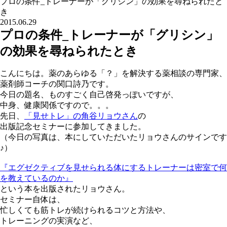
プロの条件_トレーナーが「グリシン」の効果を尋ねられたと
き
2015.06.29
プロの条件_トレーナーが「グリシン」
の効果を尋ねられたとき
こんにちは。薬のあらゆる「？」を解決する薬相談の専門家、
薬剤師コーチの関口詩乃です。
今日の題名、ものすごく自己啓発っぽいですが、
中身、健康関係ですので。。。
先日、
「見せトレ」の角谷リョウさん
の
出版記念セミナーに参加してきました。
（今日の写真は、本にしていただいたリョウさんのサインです
♪）
『エグゼクティブを見せられる体にするトレーナーは密室で何
を教えているのか』
という本を出版されたリョウさん。
セミナー自体は、
忙しくても筋トレが続けられるコツと方法や、
トレーニングの実演など、