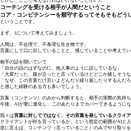
しかし、ここで考えなければいけないことが2つ。
コーチングを受ける相手が人間だということ
コア・コンピテンシーを順守するってそもそもどう
ということです。
まず、1について考えてみましょう。
人間は、不合理で、不条理な生き物です。
言葉にして口に出していることと、感じていることや考えてい
相手の話を聞いていて
「自分の話のはずなのに、他人事のように話しているな」
「大変だった、腹が立ったと言っているけどどこか嬉しそうな
「なぜ、この言葉だけ言いよどんだり繰り返したりするんだろ
と感じた経験のある方も多いでしょう。
言葉（コンテンツ）のみから判断すると、相手の実際の気持ち
今後、AIが更に進化し、このあたりまでカバーできるように
我々は
言葉に対してではなく、その言葉を発しているクライア
クライアントが何を言っているか、という想定の範囲がAIと
逆に言えば、コンテンツ（言っていること）のみでやり取りを