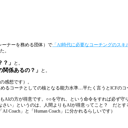
レーナーを務める団体）で
「AI時代に必要なコーチングのスキ
た。
？？」
と。
の関係あるの？」
と。
の感想です）。
定めるコーチとしての核となる能力水準…平たく言うとICFの
もAIの方が得意です。○○を守れ、という命令をすれば必ず守
なさい」というのは、人間よりもAIが得意ってこと？ だとす
Coach」と「Human Coach」に分かれるらしいです）