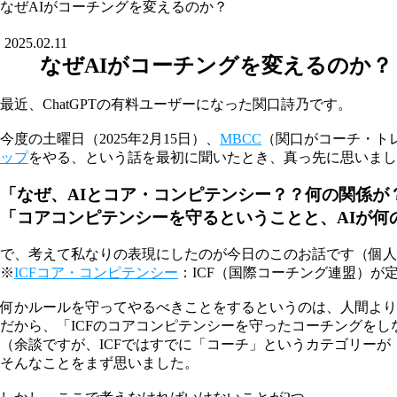
なぜAIがコーチングを変えるのか？
2025.02.11
なぜAIがコーチングを変えるのか？
最近、ChatGPTの有料ユーザーになった関口詩乃です。
今度の土曜日（2025年2月15日）、
MBCC
（関口がコーチ・ト
ップ
をやる、という話を最初に聞いたとき、真っ先に思いまし
「なぜ、AIとコア・コンピテンシー？？何の関係が
「コアコンピテンシーを守るということと、AIが何
で、考えて私なりの表現にしたのが今日のこのお話です（個人
※
ICFコア・コンピテンシー
：ICF（国際コーチング連盟）が
何かルールを守ってやるべきことをするというのは、人間より
だから、「ICFのコアコンピテンシーを守ったコーチングをし
（余談ですが、ICFではすでに「コーチ」というカテゴリーが「AI 
そんなことをまず思いました。