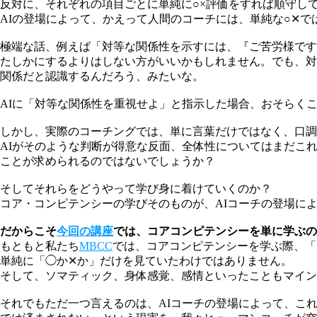
反対に、それぞれの項目ごとに単純に○×評価をすれば順守し
AIの登場によって、かえって人間のコーチには、単純な○✕
極端な話、例えば「対等な関係性を示すには、『ご苦労様です
たしかにするよりはしない方がいいかもしれません。でも、対
関係だと認識するんだろう、みたいな。
AIに「対等な関係性を重視せよ」と指示した場合、おそらく
しかし、実際のコーチングでは、単に言葉だけではなく、口調
AIがそのような判断が得意な反面、全体性についてはまだこれか
ことが求められるのではないでしょうか？
そしてそれらをどうやって学び身に着けていくのか？
コア・コンピテンシーの学びそのものが、AIコーチの登場に
だからこそ
今回の講座
では、コアコンピテンシーを単に学ぶの
もともと私たち
MBCC
では、コアコンピテンシーを学ぶ際、「
単純に「◯か✕か」だけを見ていたわけではありません。
そして、ソマティック、身体感覚、感情といったこともマイン
それでもただ一つ言えるのは、
AIコーチの登場によって、こ