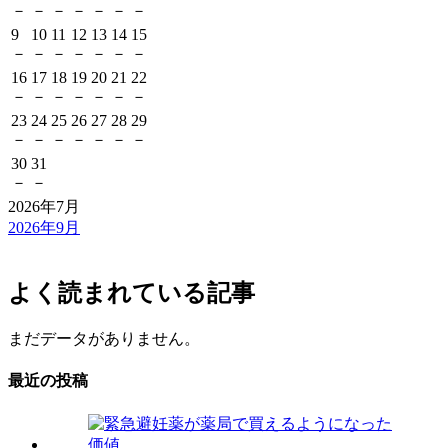
－
－
－
－
－
－
－
9
10
11
12
13
14
15
－
－
－
－
－
－
－
16
17
18
19
20
21
22
－
－
－
－
－
－
－
23
24
25
26
27
28
29
－
－
－
－
－
－
－
30
31
－
－
2026年7月
2026年9月
よく読まれている記事
まだデータがありません。
最近の投稿