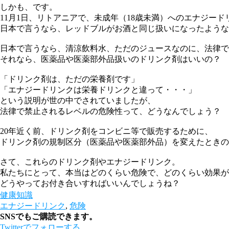
しかも、です。
11月1日、リトアニアで、未成年（18歳未満）へのエナジー
日本で言うなら、レッドブルがお酒と同じ扱いになったような
日本で言うなら、清涼飲料水、ただのジュースなのに、法律で
それなら、医薬品や医薬部外品扱いのドリンク剤はいいの？
「ドリンク剤は、ただの栄養剤です」
「エナジードリンクは栄養ドリンクと違って・・・」
という説明が世の中でされていましたが、
法律で禁止されるレベルの危険性って、どうなんでしょう？
20年近く前、ドリンク剤をコンビニ等で販売するために、
ドリンク剤の規制区分（医薬品や医薬部外品）を変えたときの
さて、これらのドリンク剤やエナジードリンク。
私たちにとって、本当はどのくらい危険で、どのくらい効果が
どうやってお付き合いすればいいんでしょうね？
健康知識
エナジードリンク
,
危険
SNSでもご購読できます。
Twitter
でフォローする