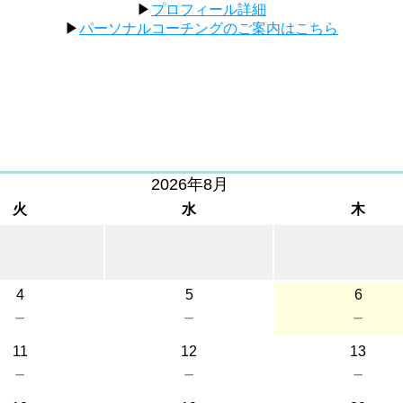
▶︎
プロフィール詳細
▶︎
パーソナルコーチングのご案内はこちら
2026年8月
火
水
木
4
5
6
－
－
－
11
12
13
－
－
－