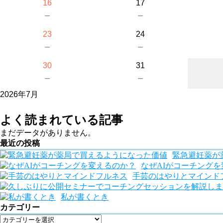
16
17
－
－
23
24
－
－
30
31
－
－
2026年7月
よく読まれている記事
まだデータがありません。
最近の投稿
緊急避妊薬が
なぜAIがコーチング
手芸のはやりとマインド
私が書くとき
カテゴリー