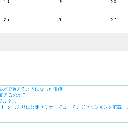
18
19
20
－
－
－
25
26
27
－
－
－
薬局で買えるようになった価値
を変えるのか？
フルネス
久しぶりに公開セミナーでコーチングセッションを解説し