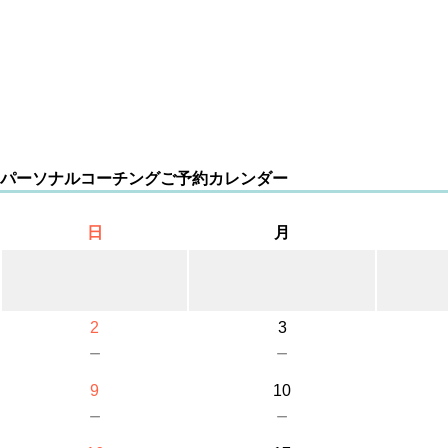
パーソナルコーチングご予約カレンダー
日
月
2
3
－
－
9
10
－
－