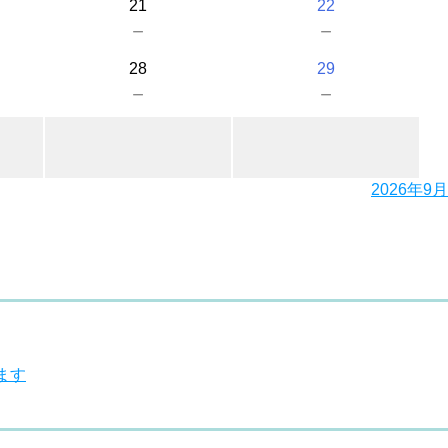
21
22
－
－
28
29
－
－
2026年9月
ます