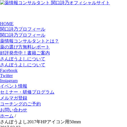
HOME
関口詩乃プロフィール
関口詩乃プロフィール
薬情報コンサルタントとは？
薬の選び方無料レポート
好評発売中！書籍ご案内
さんぽうよしについて
さんぽうよしについて
Facebook
Twitter
Instagram
イベント情報
セミナー・研修プログラム
メルマガ登録
コーチングのご予約
お問い合わせ
ホーム
/
さんぽうよし2017年HPアイコン用50mm