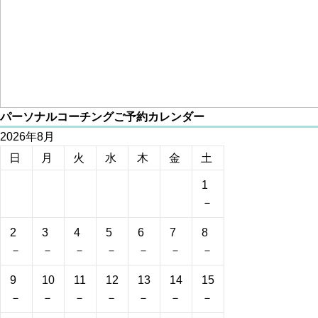
パーソナルコーチングご予約カレンダー
2026年8月
日
月
火
水
木
金
土
1
－
2
3
4
5
6
7
8
－
－
－
－
－
－
－
9
10
11
12
13
14
15
－
－
－
－
－
－
－