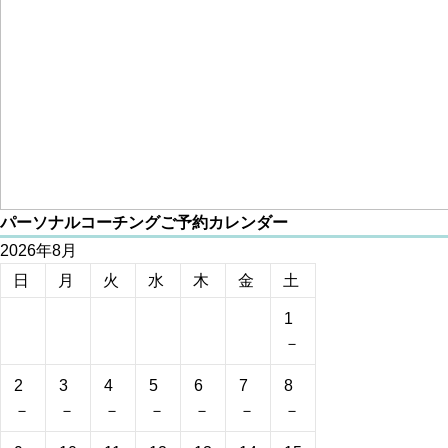
パーソナルコーチングご予約カレンダー
2026年8月
日
月
火
水
木
金
土
1
－
2
3
4
5
6
7
8
－
－
－
－
－
－
－