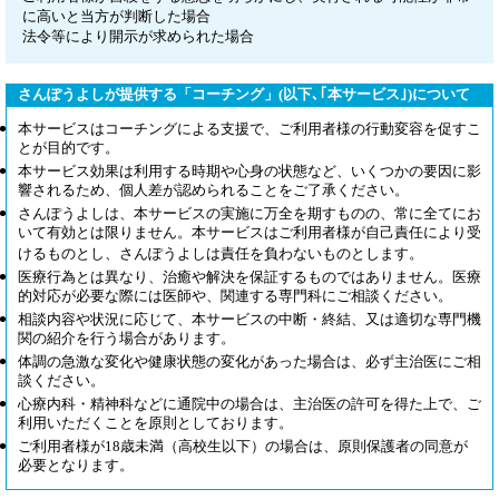
に高いと当方が判断した場合
法令等により開示が求められた場合
さんぽうよしが提供する「コーチング」(以下､｢本サービス｣)について
本サービスはコーチングによる支援で、ご利用者様の行動変容を促すこ
とが目的です。
本サービス効果は利用する時期や心身の状態など、いくつかの要因に影
響されるため、個人差が認められることをご了承ください。
さんぽうよしは、本サービスの実施に万全を期すものの、常に全てにお
いて有効とは限りません。本サービスはご利用者様が自己責任により受
けるものとし、さんぽうよしは責任を負わないものとします。
医療行為とは異なり、治癒や解決を保証するものではありません。医療
的対応が必要な際には医師や、関連する専門科にご相談ください。
相談内容や状況に応じて、本サービスの中断・終結、又は適切な専門機
関の紹介を行う場合があります。
体調の急激な変化や健康状態の変化があった場合は、必ず主治医にご相
談ください。
心療内科・精神科などに通院中の場合は、主治医の許可を得た上で、ご
利用いただくことを原則としております。
ご利用者様が18歳未満（高校生以下）の場合は、原則保護者の同意が
必要となります。