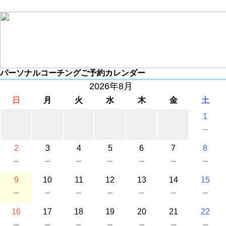
パーソナルコーチングご予約カレンダー
2026年8月
日
月
火
水
木
金
土
1
－
2
3
4
5
6
7
8
－
－
－
－
－
－
－
9
10
11
12
13
14
15
－
－
－
－
－
－
－
16
17
18
19
20
21
22
－
－
－
－
－
－
－