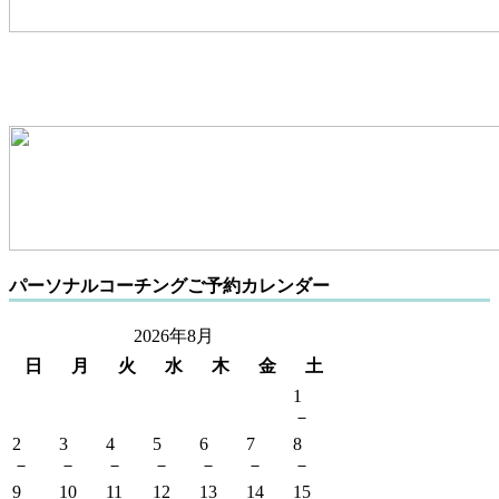
パーソナルコーチングご予約カレンダー
2026年8月
日
月
火
水
木
金
土
1
－
2
3
4
5
6
7
8
－
－
－
－
－
－
－
9
10
11
12
13
14
15