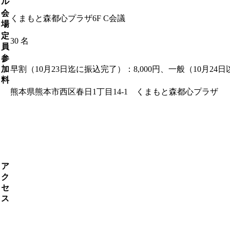
ル
会
くまもと森都心プラザ6F C会議
場
定
30 名
員
参
加
早割（10月23日迄に振込完了）：8,000円、一般（10月24日以
料
熊本県熊本市西区春日1丁目14-1 くまもと森都心プラザ
ア
ク
セ
ス