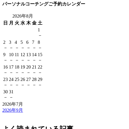
パーソナルコーチングご予約カレンダー
2026年8月
日
月
火
水
木
金
土
1
－
2
3
4
5
6
7
8
－
－
－
－
－
－
－
9
10
11
12
13
14
15
－
－
－
－
－
－
－
16
17
18
19
20
21
22
－
－
－
－
－
－
－
23
24
25
26
27
28
29
－
－
－
－
－
－
－
30
31
－
－
2026年7月
2026年9月