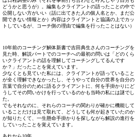
は日程調整のみ（それを事前打ち合わせと呼んじゃう自分も
どうかと思うが）。編集もクライアントの語ったことの中で
公開しない方がいい（話に出てきた人の個人名とか、まだ公
開できない情報とか）内容はクライアントと協議の上でカッ
トしているが、コーチ側の理由で編集を行ったことはない）
10年前のコーチング解体新書で吉田典生さんのコーチングを
見た時、解説パートでのコーチへの最初の問いは「どのくら
いクライアントの話を理解してコーチングしてるんです
か？」だったことを覚えています。
少なくとも見ていた私には、クライアントが語っていること
が全く理解できなかったし、そうやって自分の世界を自分の
言葉で自分のために語るクライアントに、何を手掛かりにど
うしてその問いかけを行っているのかも当時の私には謎でし
た。
でもそれなのに、それらのコーチの関わりが確かに機能して
いることだけは見て取れて、どうしても何が起きていたのか
が知りたくて、一生懸命手掛かりを探しながら解説の進行を
していったことを覚えています。
あれから10年。