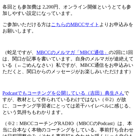
各回とも参加費は 2,200円、オンライン開催というとても参
加しやすい設定になっています。
ご参加いただける方は
こちらのMBCCサイト
よりお申込みを
お願いします。
（蛇足ですが、
MBCCのメルマガ「MBCC通信」
の2回に1回
は、関口が記事を書いています。自身のメルマガが途絶えて
いる（←ごめんなさい）私ですが、MBCC通信をお申込みい
ただくと、関口からのメッセージがお楽しみいただけます）
Podcastでもコーチングを公開している（吉田）典生さん
で
すが、教材として作られているわけではない（※2）が故
に、コーチング学習者にとっては若干ハイレベルに感じる、
という気持ちもわかります。
（※2：MBCCコーチングRADIO（MBCCのPodcast）は、本
当に台本なく本物のコーチングをしている。事前打ち合わせ