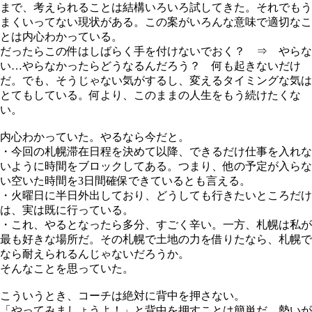
まで、考えられることは結構いろいろ試してきた。それでもう
まくいってない現状がある。この案がいろんな意味で適切なこ
とは内心わかっている。
だったらこの件はしばらく手を付けないでおく？ ⇒ やらな
い…やらなかったらどうなるんだろう？ 何も起きないだけ
だ。でも、そうじゃない気がするし、変えるタイミングな気は
とてもしている。何より、このままの人生をもう続けたくな
い。
内心わかっていた。やるなら今だと。
・今回の札幌滞在日程を決めて以降、できるだけ仕事を入れな
いように時間をブロックしてある。つまり、他の予定が入らな
い空いた時間を3日間確保できているとも言える。
・火曜日に半日外出しており、どうしても行きたいところだけ
は、実は既に行っている。
・これ、やるとなったら多分、すごく辛い。一方、札幌は私が
最も好きな場所だ。その札幌で土地の力を借りたなら、札幌で
なら耐えられるんじゃないだろうか。
そんなことを思っていた。
こういうとき、コーチは絶対に背中を押さない。
「やってみましょうよ！」と背中を押すことは簡単だ。勢いが