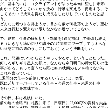
グ、基本的には、（クライアントが語った本当に望む）未来に
向かってどうしていくかを決め、行動を変える・促進する。そ
してその中で成果を得たり成長をしたりしていくものだと思
う。
どんなに気づきを得ようが、目から鱗が何枚落ちようが、望む
未来は行動を変えない限りなかなか近づいてこない。
で、結局、仕事の締め切り・準備を1週間前倒しで準備し終え
る（いきなり締め切りや講座の1時間前にワープしても困らな
い状態に前の週のうちにしておく）という決断をした。
これ、問題はいつからどうやってやるか、ということだった。
何しろギリギリ星人の私は、なんなら今日明日の締め切りの仕
事がある、もっと言うなら既に
delay
状態のモノを抱えながら
これを言っている。
1週間分の仕事を前倒しするということは、実質、
既に〆切オーバーしている仕事＋今週の仕事＋来週の仕事
を行うことを意味する。
その日、私は札幌にいた。
前の週の金曜日に札幌に来て、日曜日に27,000字の資料を納品
し、月曜と水曜に講座を進行し、木曜日は朝から（クライアン