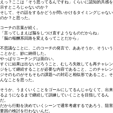
えっ？ここは「そう思ってるんですね」くらいに認知的共感を
示すところじゃないのか？
そして、その話をするかどうか問いかけるタイミングじゃない
のか？と思った。
コーチの言葉が続く。
「言ってしまえば脳をしつけ直すようなものだからね」
「脳の報酬系回路を変えるってことだから」
不思議なことに、このコーチの発言で、ああそうか、そういう
ことかと、妙に納得した。
やっぱりコーチングは面白い。
すぐに結果は出ないだろうこと、むしろ失敗しても再チャレン
ジをして継続することが必要な内容であること、このチャレン
ジそのものがそもそもの課題への対応と相似形であること。そ
んなことを思った。
そうか、うまくいくことをゴールにしてるんじゃなくて、出来
るようになるまで継続して訓練していくことを目指してるん
だ。
だから行動を決めていくシーンで通常考慮するであろう、阻害
要因の検討を行わないんだ。