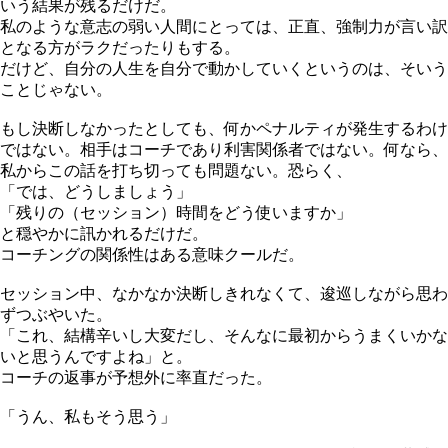
いう結果が残るだけだ。
私のような意志の弱い人間にとっては、正直、強制力が言い訳
となる方がラクだったりもする。
だけど、自分の人生を自分で動かしていくというのは、そいう
ことじゃない。
もし決断しなかったとしても、何かペナルティが発生するわけ
ではない。相手はコーチであり利害関係者ではない。何なら、
私からこの話を打ち切っても問題ない。恐らく、
「では、どうしましょう」
「残りの（セッション）時間をどう使いますか」
と穏やかに訊かれるだけだ。
コーチングの関係性はある意味クールだ。
セッション中、なかなか決断しきれなくて、逡巡しながら思わ
ずつぶやいた。
「これ、結構辛いし大変だし、そんなに最初からうまくいかな
いと思うんですよね」と。
コーチの返事が予想外に率直だった。
「うん、私もそう思う」