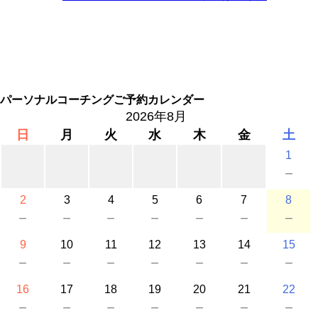
パーソナルコーチングご予約カレンダー
2026年8月
日
月
火
水
木
金
土
1
－
2
3
4
5
6
7
8
－
－
－
－
－
－
－
9
10
11
12
13
14
15
－
－
－
－
－
－
－
16
17
18
19
20
21
22
－
－
－
－
－
－
－