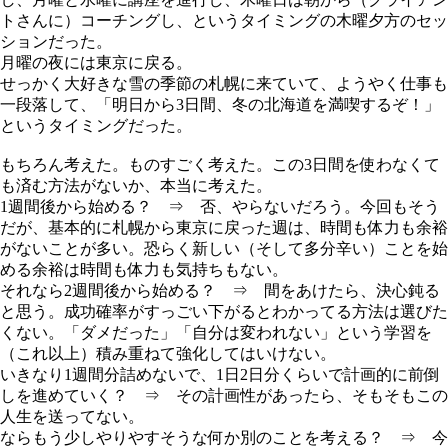
トさんに）コーチングし、というタイミングの木曜夕方のセッ
ションだった。
月曜の夜には東京に戻る。
せっかく大好きな雪の季節の札幌に来ていて、ようやく仕事も
一段落して、「明日から3日間、冬の北海道を満喫するぞ！」
というタイミングだった。
もちろん考えた。ものすごく考えた。この3日間を使わなくて
も済む方法がないか、本当に考えた。
1週間後から始める？ ⇒ 否、やらないだろう。今回もそう
だが、基本的に札幌から東京に戻った週は、時間も体力も余裕
がないことが多い。恐らく新しい（そして多分辛い）ことを始
める余裕は時間も体力も気持ちもない。
それなら2週間後から始める？ ⇒ 間をあけたら、決心鈍る
と思う。成功確率がすっごい下がるとわかってる方法は選びた
くない。「ダメだった」「自分は変われない」という学習を
（これ以上）積み重ねて強化してはいけない。
いきなり1週間分詰めないで、1日2日分くらいで計画的に前倒
しを進めていく？ ⇒ その計画性があったら、そもそもこの
人生を送ってない。
ならもう少しやりやすそうな何か別のことを考える？ ⇒ 今