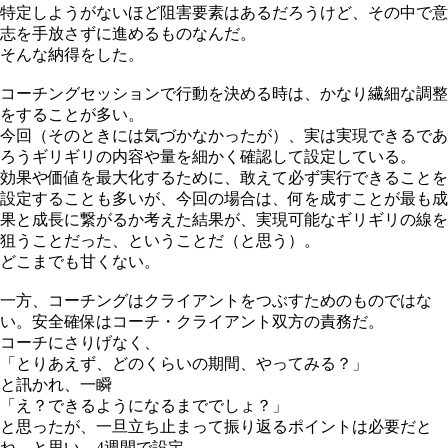
特定しようがないほど阻害要素はあるだろうけど、その中で意
志を手放さずに進めるものなんだ。
そんな納得をした。
コーチングセッションで行動を決める時は、かなり繊細な調整
をすることが多い。
今回（そのときには気づかなかったが）、実は実現できるであ
ろうギリギリの内容や量を細かく確認して設定している。
効果や価値を最大化するために、敢えて必ず実行できることを
設定することも多いが、今回の場合は、何を成すことが最も成
果と成長に繋がるか考えた結果が、実現可能なギリギリの線を
狙うことだった、ということだ（と思う）。
どこまでも甘くない。
一方、コーチングはクライアントをつぶすためのものではな
い。安全確保はコーチ・クライアント双方の責務だ。
コーチにさりげなく、
「とりあえず、どのくらいの期間、やってみる？」
と訊かれ、一瞬
「え？できるようになるまででしょ？」
と思ったが、一旦立ち止まって振り返るポイントは必要だと
ね、と思い、4週間で設定。