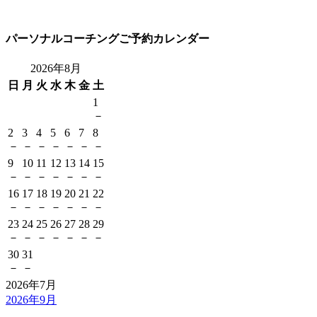
パーソナルコーチングご予約カレンダー
2026年8月
日
月
火
水
木
金
土
1
－
2
3
4
5
6
7
8
－
－
－
－
－
－
－
9
10
11
12
13
14
15
－
－
－
－
－
－
－
16
17
18
19
20
21
22
－
－
－
－
－
－
－
23
24
25
26
27
28
29
－
－
－
－
－
－
－
30
31
－
－
2026年7月
2026年9月