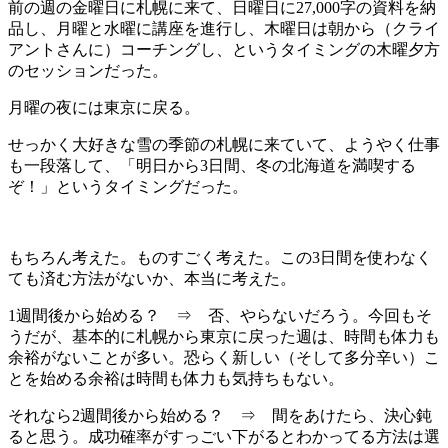
前の週の金曜日に札幌に来て、日曜日に27,000字の資料を納
品し、月曜と水曜に講座を進行し、木曜日は朝から（クライ
アントさんに）コーチングし、というタイミングの木曜夕方
のセッションだった。
月曜の夜には東京に戻る。
せっかく大好きな雪の季節の札幌に来ていて、ようやく仕事
も一段落して、「明日から3日間、冬の北海道を満喫する
ぞ！」というタイミングだった。
もちろん考えた。ものすごく考えた。この3日間を使わなく
ても済む方法がないか、本当に考えた。
1週間後から始める？ ⇒ 否、やらないだろう。今回もそ
うだが、基本的に札幌から東京に戻った週は、時間も体力も
余裕がないことが多い。恐らく新しい（そして多分辛い）こ
とを始める余裕は時間も体力も気持ちもない。
それなら2週間後から始める？ ⇒ 間をあけたら、決心鈍
ると思う。成功確率がすっごい下がるとわかってる方法は選