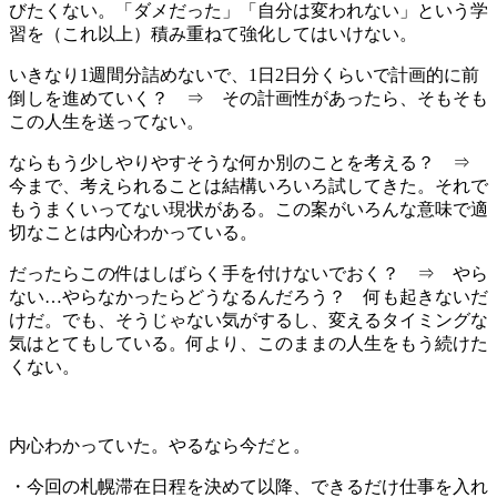
びたくない。「ダメだった」「自分は変われない」という学
習を（これ以上）積み重ねて強化してはいけない。
いきなり1週間分詰めないで、1日2日分くらいで計画的に前
倒しを進めていく？ ⇒ その計画性があったら、そもそも
この人生を送ってない。
ならもう少しやりやすそうな何か別のことを考える？ ⇒
今まで、考えられることは結構いろいろ試してきた。それで
もうまくいってない現状がある。この案がいろんな意味で適
切なことは内心わかっている。
だったらこの件はしばらく手を付けないでおく？ ⇒ やら
ない…やらなかったらどうなるんだろう？ 何も起きないだ
けだ。でも、そうじゃない気がするし、変えるタイミングな
気はとてもしている。何より、このままの人生をもう続けた
くない。
内心わかっていた。やるなら今だと。
・今回の札幌滞在日程を決めて以降、できるだけ仕事を入れ