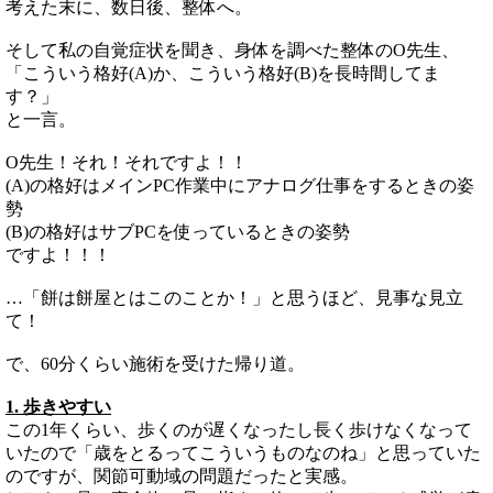
考えた末に、数日後、整体へ。
そして私の自覚症状を聞き、身体を調べた整体のO先生、
「こういう格好(A)か、こういう格好(B)を長時間してま
す？」
と一言。
O先生！それ！それですよ！！
(A)の格好はメインPC作業中にアナログ仕事をするときの姿
勢
(B)の格好はサブPCを使っているときの姿勢
ですよ！！！
…「餅は餅屋とはこのことか！」と思うほど、見事な見立
て！
で、60分くらい施術を受けた帰り道。
1. 歩きやすい
この1年くらい、歩くのが遅くなったし長く歩けなくなって
いたので「歳をとるってこういうものなのね」と思っていた
のですが、関節可動域の問題だったと実感。