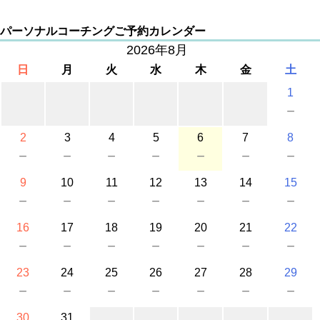
パーソナルコーチングご予約カレンダー
2026年8月
日
月
火
水
木
金
土
1
－
2
3
4
5
6
7
8
－
－
－
－
－
－
－
9
10
11
12
13
14
15
－
－
－
－
－
－
－
16
17
18
19
20
21
22
－
－
－
－
－
－
－
23
24
25
26
27
28
29
－
－
－
－
－
－
－
30
31