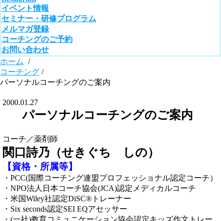
イベント情報
セミナー・研修プログラム
メルマガ登録
コーチングのご予約
お問い合わせ
ホーム
/
コーチング
/
パーソナルコーチングのご案内
2000.01.27
パーソナルコーチングのご案内
コーチ／薬剤師
関口詩乃（せきぐち しの）
【資格・所属等】
・PCC(国際コーチング連盟プロフェッショナル認定コーチ）
・NPO法人日本コーチ協会(JCA)認定メディカルコーチ
・米国Wiley社認定DiSC®トレーナー
・Six seconds認定SEI EQアセッサー
・(一社)教育コミュニケーション協会認定キッズ作文トレー